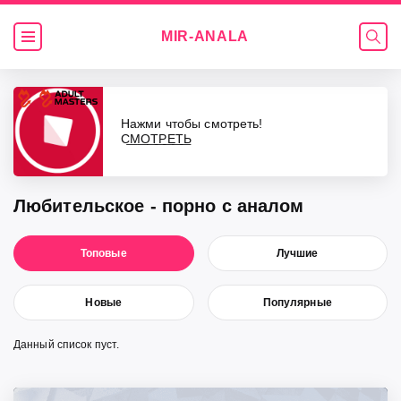
MIR-
ANALA
Видео
Нажми чтобы смотреть!
С͟М͟О͟Т͟Р͟Е͟Т͟Ь
Любительское - порно с аналом
Топовые
Лучшие
Новые
Популярные
Данный список пуст.