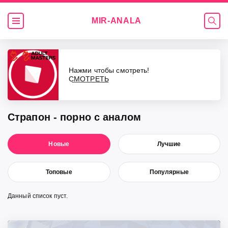
MIR-
ANALA
Видео
Нажми чтобы смотреть!
С͟М͟О͟Т͟Р͟Е͟Т͟Ь
Страпон - порно с аналом
Новые
Лучшие
Топовые
Популярные
Данный список пуст.