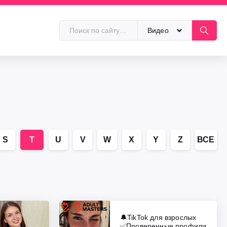
Видео
S
T
U
V
W
X
Y
Z
ВСЕ
🔔TikTok для взрослых
✅Проверенные профили