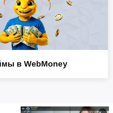
ймы в WebMoney
✕