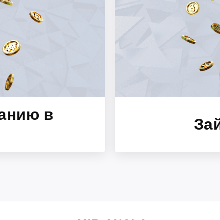
анию в
За