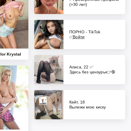
(+30 лет)
ПОРНО - TikTok
✅͟В͟о͟й͟т͟и
lor Krystal
Алиса, 22 ✅
Здесь без цензуры👉🔞
Кейт, 18
Вылижи мою киску