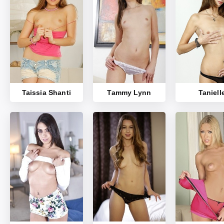
Taissia Shanti
Tammy Lynn
Taniell