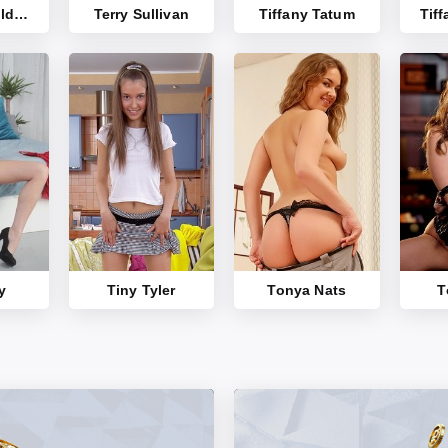
Teena Lipoldino
Terry Sullivan
Tiffany Tatum
Tif
y
Tiny Tyler
Tonya Nats
T