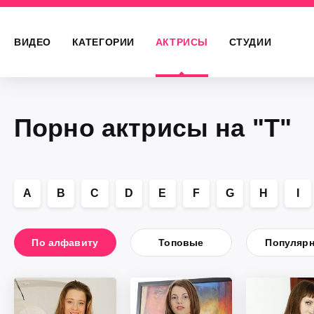
ВИДЕО
КАТЕГОРИИ
АКТРИСЫ
СТУДИИ
Порно актрисы на "T"
A
B
C
D
E
F
G
H
I
По алфавиту
Топовые
Популяр