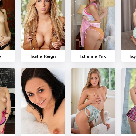
e
Tasha Reign
Tatianna Yuki
Tay