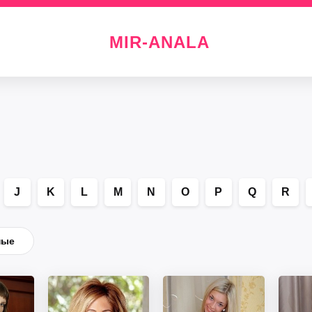
MIR-
ANALA
J
K
L
M
N
O
P
Q
R
ные