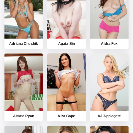
Adriana Chechik
Agata Sin
Aidra Fox
Aimee Ryan
Aiza Gape
AJ Applegate