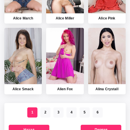
Alice March
Alice Miller
Alice Pink
Alice Smack
Alien Fox
Alina Crystall
1
2
3
4
5
6
Назад
Первая