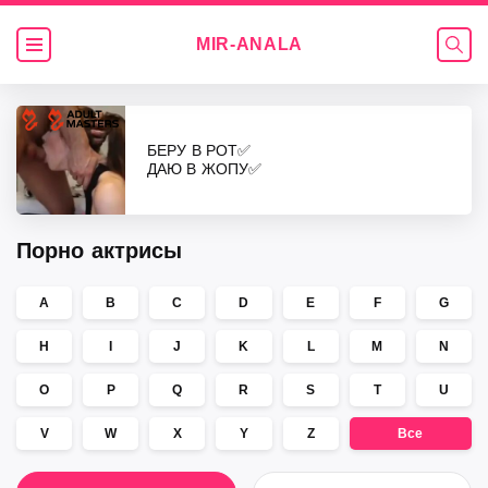
MIR-
ANALA
Видео
БЕРУ В РОТ✅
ДАЮ В ЖОПУ✅
Порно актрисы
A
B
C
D
E
F
G
H
I
J
K
L
M
N
O
P
Q
R
S
T
U
V
W
X
Y
Z
Все