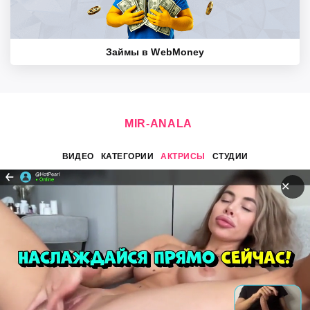
Займы в WebMoney
MIR-
ANALA
ВИДЕО
КАТЕГОРИИ
АКТРИСЫ
СТУДИИ
©
2026 Mir-Anala. Все права защищены. Пользователям
✕
запрещается размещать любые материалы, изображающие
лиц в возрасте до 18 лет. Размещая пользовательский
контент посредством использования наших услуг, вы
предоставляете каждому пользователю Сервиса
неисключительную, безвозмездную, действующую во всем
мире лицензию на доступ к вашему Контенту и его
использование в пределах, допускаемых функционалом
Сервиса, в том числе на отображение его с помощью плеера
Сервиса на сайтах третьих лиц посредством технологии
embed (iframe), а также разрешаете создание временных