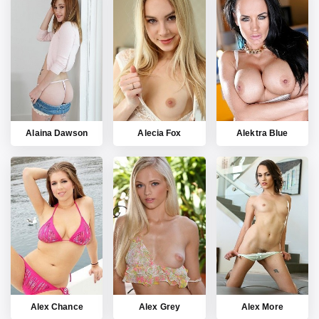
Alaina Dawson
Alecia Fox
Alektra Blue
Alex Chance
Alex Grey
Alex More