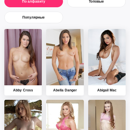
По алфавиту
Топовые
Популярные
Abby Cross
Abella Danger
Abigail Mac